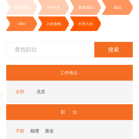
简历投递
HR联系
素质测试
面试
offer
入职体检
办理入职
搜索
工作地点:
全部
北京
职 位:
不限
助理
医生