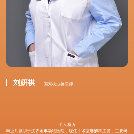
刘妍祺
国家执业兽医师
个人履历
毕业后就职于沈农禾丰动物医院，现任手术室麻醉科主管，主要研