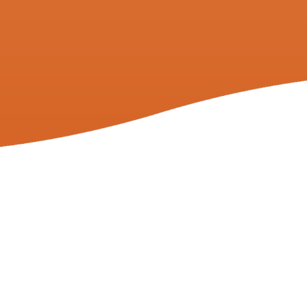
五级
五级
骨科
神经科
五级
超声诊断科